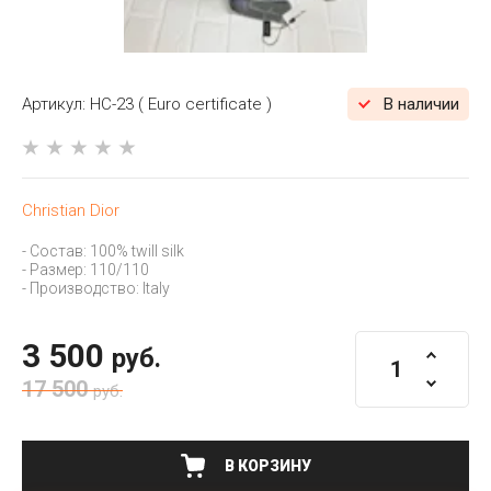
Артикул:
HC-23 ( Euro certificate )
В наличии
Christian Dior
- Состав: 100% twill silk
- Размер: 110/110
- Производство: Italy
3 500
руб.
17 500
руб.
В КОРЗИНУ